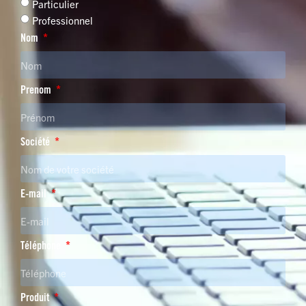
Particulier
Professionnel
Nom
Prenom
Société
E-mail
Téléphone
Produit