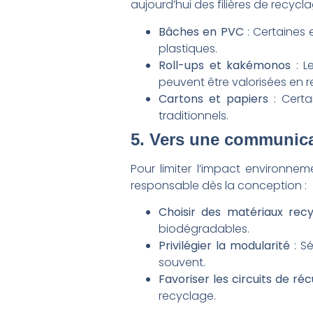
aujourd’hui des filières de recycl
Bâches en PVC
: Certaines 
plastiques.
Roll-ups et kakémonos
: L
peuvent être valorisées en r
Cartons et papiers
: Certa
traditionnels.
5. Vers une communica
Pour limiter l’impact environn
responsable dès la conception :
Choisir des matériaux recy
biodégradables.
Privilégier la modularité
: Sé
souvent.
Favoriser les circuits de ré
recyclage.