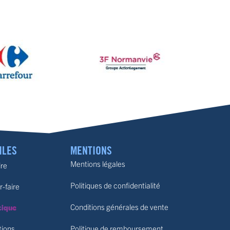
ILES
MENTIONS
Mentions légales
ire
Politiques de confidentialité
r-faire
tique
Conditions générales de vente
tions
Politique de remboursement