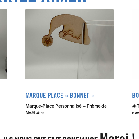
MARQUE PLACE « BONNET »
BO
e
Marque-Place Personnalisé – Thème de
🎄
T
Noël
🎄✨
ave