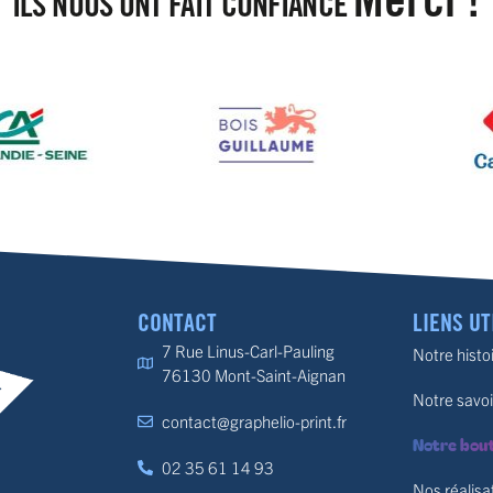
Merci !
ILS NOUS ONT FAIT CONFIANCE
CONTACT
LIENS UT
7 Rue Linus-Carl-Pauling
Notre histo
76130 Mont-Saint-Aignan
Notre savoi
contact@graphelio-print.fr
Notre bou
02 35 61 14 93
Nos réalisa