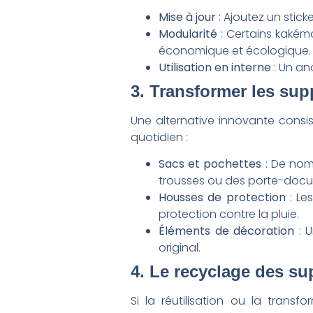
Mise à jour
: Ajoutez un stic
Modularité
: Certains kakém
économique et écologique.
Utilisation en interne
: Un an
3. Transformer les su
Une alternative innovante consi
quotidien :
Sacs et pochettes
: De nomb
trousses ou des porte-doc
Housses de protection
: Le
protection contre la pluie.
Éléments de décoration
: U
original.
4. Le recyclage des s
Si la réutilisation ou la transf