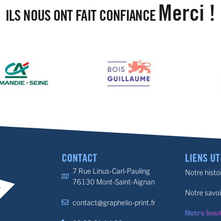
Merci !
ILS NOUS ONT FAIT CONFIANCE
CONTACT
LIENS UT
7 Rue Linus-Carl-Pauling
Notre histo
76130 Mont-Saint-Aignan
Notre savoi
contact@graphelio-print.fr
Notre bou