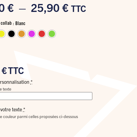
90
€
–
25,90
€
TTC
collab
: Blanc
0
€
TTC
rsonnalisation
*
e texte
votre texte
*
e couleur parmi celles proposées ci-dessous