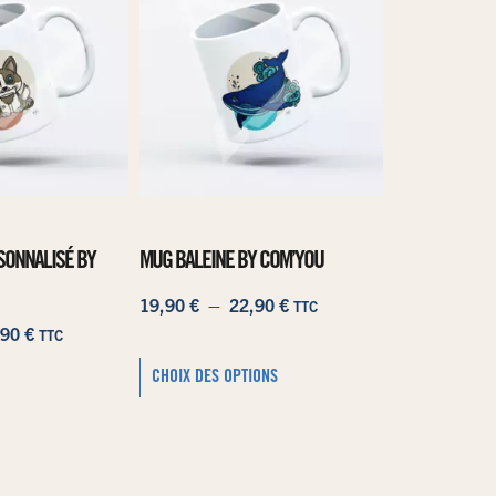
SONNALISÉ BY
MUG BALEINE BY COM’YOU
19,90
€
–
22,90
€
TTC
,90
€
TTC
CHOIX DES OPTIONS