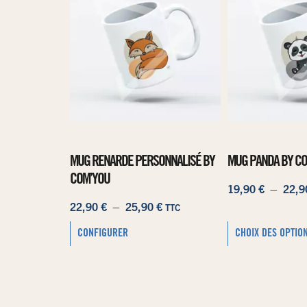
MUG RENARDE PERSONNALISÉ BY
MUG PANDA BY C
COM’YOU
19,90
€
–
22,
22,90
€
–
25,90
€
TTC
CONFIGURER
CHOIX DES OPTIO