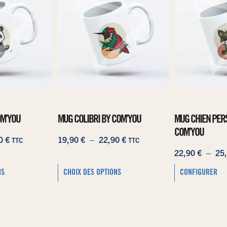
OM’YOU
MUG COLIBRI BY COM’YOU
MUG CHIEN PER
COM’YOU
90
€
19,90
€
–
22,90
€
TTC
TTC
22,90
€
–
25
NS
CHOIX DES OPTIONS
CONFIGURER