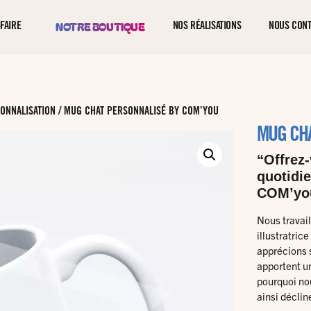
NOTRE BOUTIQUE
FAIRE
NOS RÉALISATIONS
NOUS CON
ONNALISATION
/ MUG CHAT PERSONNALISÉ BY COM’YOU
MUG CHA
“Offrez
quotidi
COM’yo
Nous travail
illustratric
apprécions s
apportent un
pourquoi nou
ainsi déclin