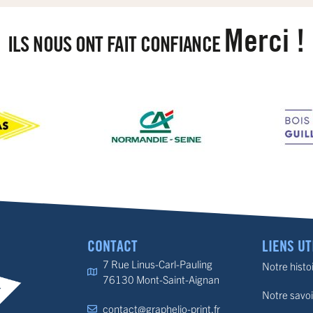
Merci !
ILS NOUS ONT FAIT CONFIANCE
CONTACT
LIENS UT
7 Rue Linus-Carl-Pauling
Notre histo
76130 Mont-Saint-Aignan
Notre savoi
contact@graphelio-print.fr