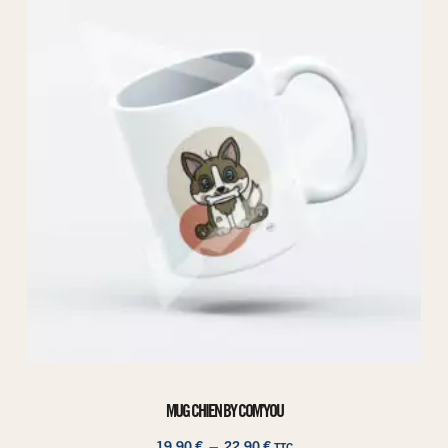
MUG CHIEN BY COM’YOU
19,90
€
–
22,90
€
TTC