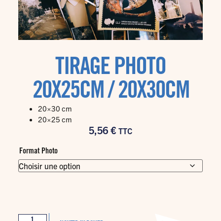
TIRAGE PHOTO
20X25CM / 20X30CM
20×30 cm
20×25 cm
5,56
€
TTC
Format Photo