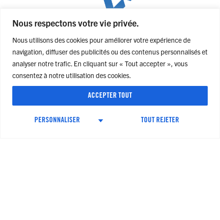
Nous respectons votre vie privée.
IMPRESSION EN URGENCE : QUE PEUT-ON FAIRE EN 24H ?
Nous utilisons des cookies pour améliorer votre expérience de
navigation, diffuser des publicités ou des contenus personnalisés et
LIRE L'ARTICLE
analyser notre trafic. En cliquant sur « Tout accepter », vous
consentez à notre utilisation des cookies.
ACCEPTER TOUT
PERSONNALISER
TOUT REJETER
POURQUOI UN BON SUPPORT IMPRIMÉ RESTE
INDISPENSABLE, MÊME À L’ÈRE DU DIGITAL
LIRE L'ARTICLE